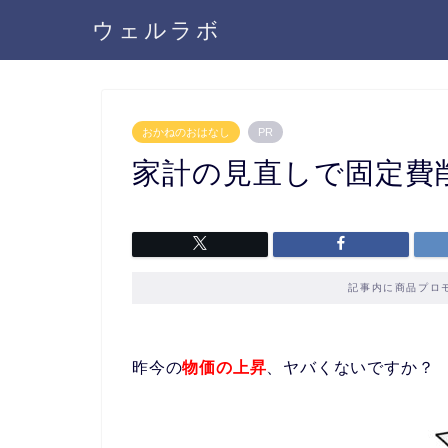
ウェルラボ
おかねのおはなし
PR
家計の見直しで固定費
記事内に商品プロ
昨今の
物価の上昇
、ヤバくないですか？