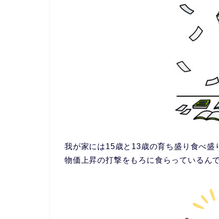
我が家には15歳と13歳の育ち盛り食べ
物価上昇の打撃をもろに食らっているん