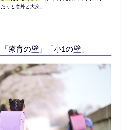
ったりと意外と大変。
「療育の壁」「小1の壁」